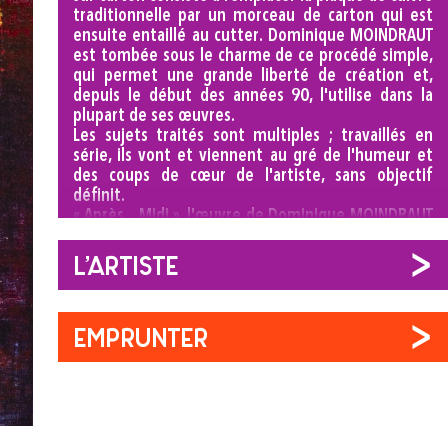
traditionnelle par un morceau de carton qui est
ensuite entaillé au cutter. Dominique MOINDRAUT
est tombée sous le charme de ce procédé simple,
qui permet une grande liberté de création et,
depuis le début des années 90, l'utilise dans la
plupart de ses œuvres.
Les sujets traités sont multiples ; travaillés en
série, ils vont et viennent au gré de l'humeur et
des coups de cœur de l'artiste, sans objectif
définit.
« Après... Midi », l'œuvre de Dominique MOINDRAUT
présentée dans la collection de l'artothèque fait
partie d'une série sur le thème de l'Afrique. A
L'artiste
travers cette composition abstraite, l'artiste
réussit à faire passer tout son ressenti personnel
et joue à la perfection avec les couleurs pour nous
EMPRUNTER
convier à la découverte de la savane.