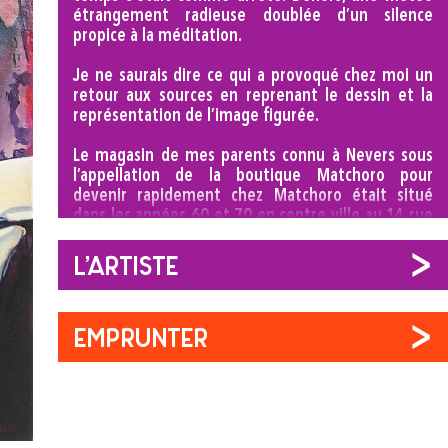
étrangement radieuse doublée d’un silence
propice à la méditation.
Je ne saurais dire ce qui a provoqué chez moi un
retour aux sources en reprenant le dessin et la
représentation de l’image figurée.
Le magasin de mes parents connu à Nevers sous
l’appellation de la boutique Matchoro pour
devenir rapidement chez Matchoro était situé
dans les années 60 et 70 en centre ville au 14 rue
Saint Martin. O&G Müller, architectes suisses dans
la Nièvre 1924-1968, signent la façade ainsi que
L'artiste
l’aménagement intérieur à la rentrée 1962. La
production de ce cabinet engagé atteste sans
compromis de l'évolution des courants
EMPRUNTER
caractérisant son époque : plans structurés,
rapports des pleins et des vides, emploi de la
couleur pour souligner la composition.
L’enseigne clignotante (une des premières en
ville) jouant alternativement avec chaque lettre,